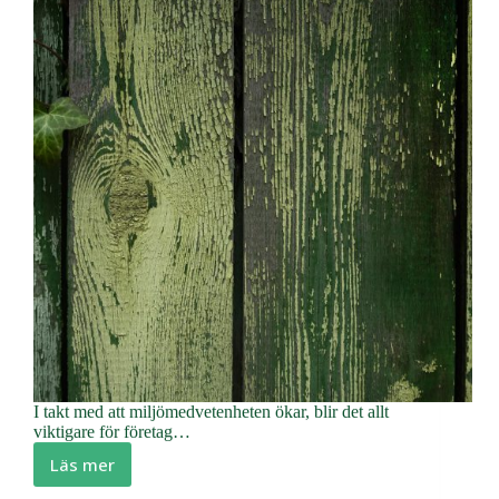
I takt med att miljömedvetenheten ökar, blir det allt
viktigare för företag…
Läs mer
En
guide