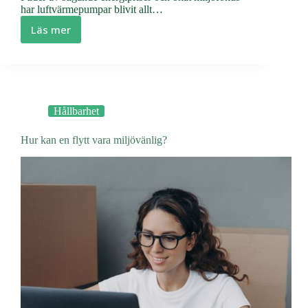
har luftvärmepumpar blivit allt…
Läs mer
Hur
hållbara
är
luftvärmepumpar?
Hållbarhet
Hur kan en flytt vara miljövänlig?