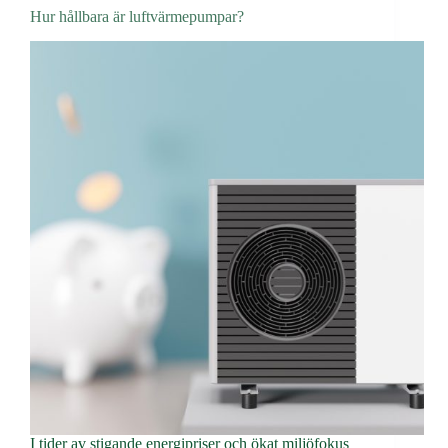
Hur hållbara är luftvärmepumpar?
I tider av stigande energipriser och ökat miljöfokus