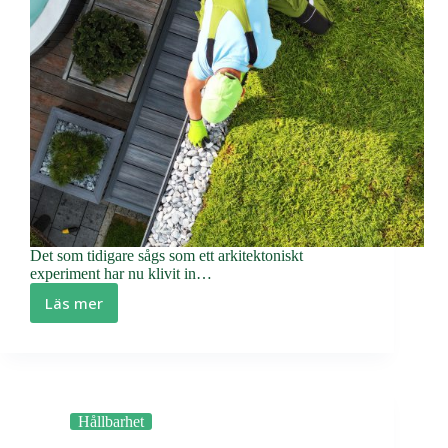
Det som tidigare sågs som ett arkitektoniskt
experiment har nu klivit in…
Läs mer
Gröna
tak
tar
över
–
därför
Hållbarhet
väljer