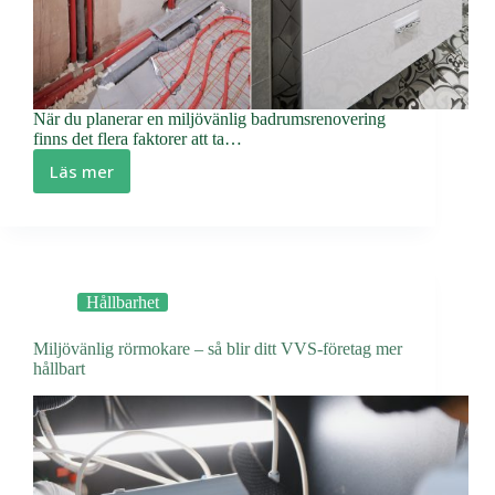
När du planerar en miljövänlig badrumsrenovering
finns det flera faktorer att ta…
Läs mer
Spara
miljö
när
du
renoverar
badrum
Hållbarhet
Miljövänlig rörmokare – så blir ditt VVS-företag mer
hållbart