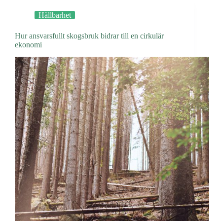
blir
ditt
Hållbarhet
VVS-
företag
Hur ansvarsfullt skogsbruk bidrar till en cirkulär
mer
ekonomi
hållbart