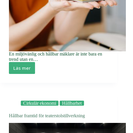
En miljövänlig och hållbar mäklare är inte bara en
trend utan en…
Läs mer
Hur
kan
en
mäklare
vara
miljövänlig
Cirkulär ekonomi
Hållbarhet
och
hållbar?
Hållbar framtid för teaterstolstillverkning