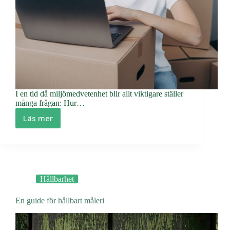
I en tid då miljömedvetenhet blir allt viktigare ställer
många frågan: Hur…
Läs mer
Hur
kan
en
flytt
vara
miljövänlig?
Hållbarhet
En guide för hållbart måleri