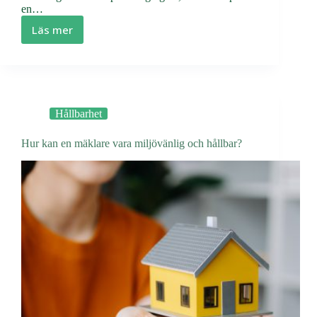
en…
Läs mer
Träslagen
som
EU
älskar
–
och
Hållbarhet
de
som
Hur kan en mäklare vara miljövänlig och hållbar?
förbjuds!