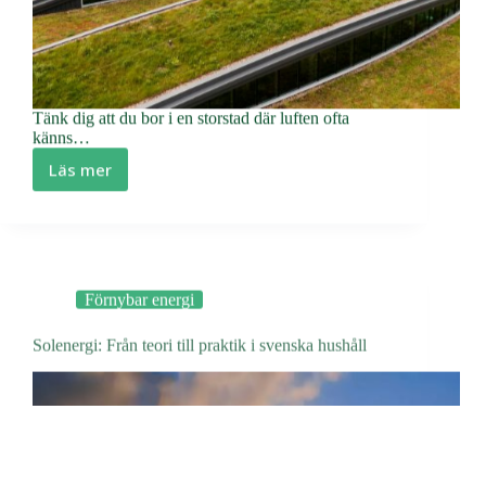
Tänk dig att du bor i en storstad där luften ofta
känns…
Läs mer
Fördelarna
med
gröna
tak
–
miljövänligt
Förnybar energi
och
vackert
Solenergi: Från teori till praktik i svenska hushåll