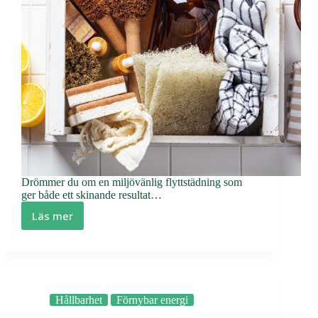
Drömmer du om en miljövänlig flyttstädning som
ger både ett skinande resultat…
Läs mer
Miljövänlig
flyttstädning
–
För
en
grönare
Hållbarhet
Förnybar energi
framtid