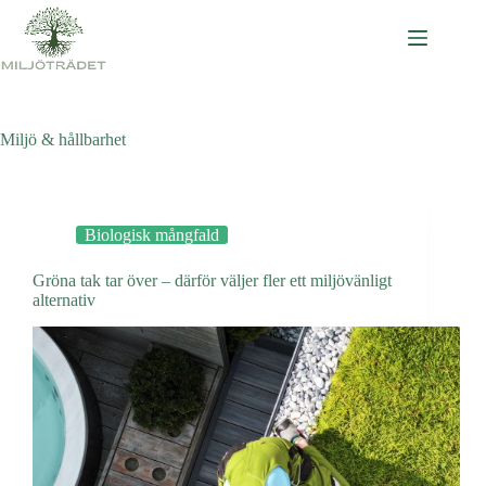
Hoppa
till
innehåll
Miljö & hållbarhet
Biologisk mångfald
Gröna tak tar över – därför väljer fler ett miljövänligt
alternativ