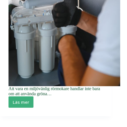
Att vara en miljövänlig rörmokare handlar inte bara
om att använda gröna…
Läs mer
Miljövänlig
rörmokare
–
så