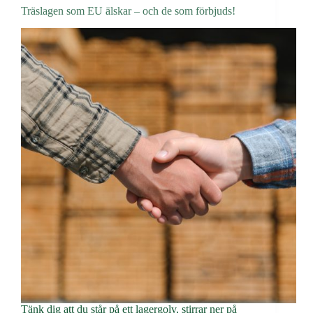
fler
Träslagen som EU älskar – och de som förbjuds!
ett
miljövänligt
alternativ
Tänk dig att du står på ett lagergolv, stirrar ner på