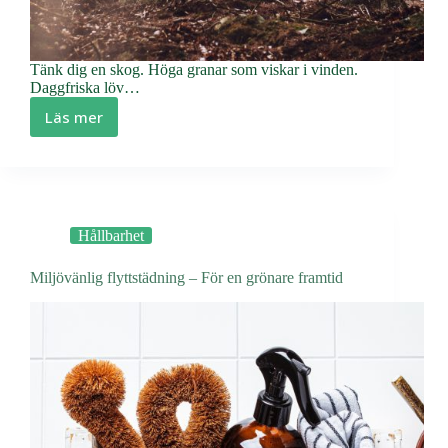
Tänk dig en skog. Höga granar som viskar i vinden.
Daggfriska löv…
Läs mer
Hur
ansvarsfullt
skogsbruk
bidrar
till
en
Hållbarhet
cirkulär
ekonomi
Miljövänlig flyttstädning – För en grönare framtid