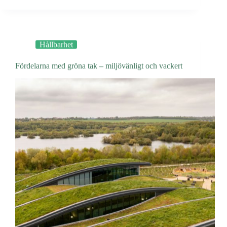
för
hållbart
måleri
Hållbarhet
Fördelarna med gröna tak – miljövänligt och vackert