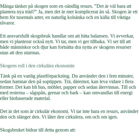
Många tänker på skogen som en oändlig resurs. ”Det är väl bara att
plantera nya träd?” Ja, men det är mer komplicerat än så. Skogen är ett
hem för tusentals arter, en naturlig kolsänka och en källa till viktiga
råvaror.
Ett ansvarsfullt skogsbruk handlar om att hitta balansen. Vi avverkar,
men vi planterar också nytt. Vi tar, men vi ger tillbaka. Vi ser till att
både människor och djur kan fortsätta dra nytta av skogens resurser
utan att den utarmas.
Skogens roll i den cirkulära ekonomin
Tänk på en vanlig plastförpackning. Du använder den i fem minuter,
sedan hamnar den på soptippen. Trä, däremot, kan leva vidare i flera
former. Det kan bli hus, möbler, papper och sedan återvinnas. Till och
med resterna – sågspån, grenar och bark – kan omvandlas till energi
eller biobaserade material.
Det är det som är cirkulär ekonomi. Vi tar inte bara en resurs, använder
den och slänger den. Vi låter den cirkulera, om och om igen.
Skogsbruket bidrar till detta genom att: