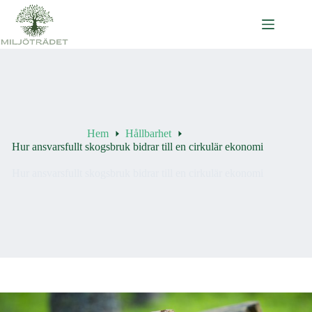
Hoppa
till
innehåll
Hem
Hållbarhet
Hur ansvarsfullt skogsbruk bidrar till en cirkulär ekonomi
Hur ansvarsfullt skogsbruk bidrar till en cirkulär ekonomi