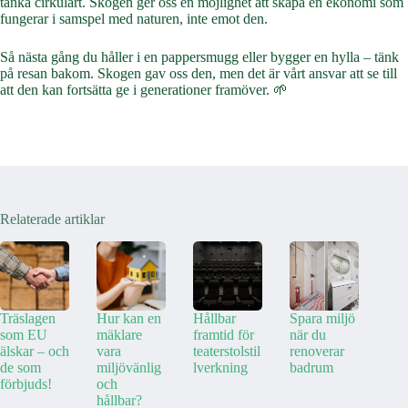
tänka cirkulärt. Skogen ger oss en möjlighet att skapa en ekonomi som
fungerar i samspel med naturen, inte emot den.
Så nästa gång du håller i en pappersmugg eller bygger en hylla – tänk
på resan bakom. Skogen gav oss den, men det är vårt ansvar att se till
att den kan fortsätta ge i generationer framöver. 🌱
Relaterade artiklar
Träslagen
Hur kan en
Hållbar
Spara miljö
som EU
mäklare
framtid för
när du
älskar – och
vara
teaterstolstil
renoverar
de som
miljövänlig
lverkning
badrum
förbjuds!
och
hållbar?