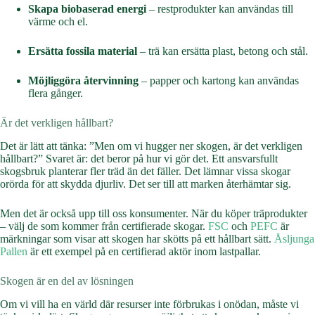
Skapa biobaserad energi
– restprodukter kan användas till
värme och el.
Ersätta fossila material
– trä kan ersätta plast, betong och stål.
Möjliggöra återvinning
– papper och kartong kan användas
flera gånger.
Är det verkligen hållbart?
Det är lätt att tänka: ”Men om vi hugger ner skogen, är det verkligen
hållbart?” Svaret är: det beror på hur vi gör det. Ett ansvarsfullt
skogsbruk planterar fler träd än det fäller. Det lämnar vissa skogar
orörda för att skydda djurliv. Det ser till att marken återhämtar sig.
Men det är också upp till oss konsumenter. När du köper träprodukter
– välj de som kommer från certifierade skogar.
FSC
och
PEFC
är
märkningar som visar att skogen har skötts på ett hållbart sätt.
Åsljunga
Pallen
är ett exempel på en certifierad aktör inom lastpallar.
Skogen är en del av lösningen
Om vi vill ha en värld där resurser inte förbrukas i onödan, måste vi