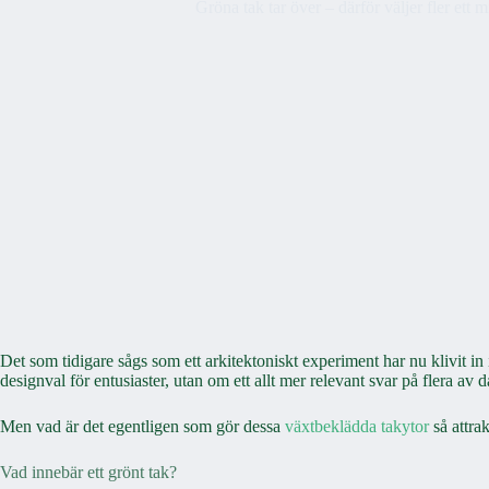
Gröna tak tar över – därför väljer fler ett m
Det som tidigare sågs som ett arkitektoniskt experiment har nu klivit in
designval för entusiaster, utan om ett allt mer relevant svar på flera av
Men vad är det egentligen som gör dessa
växtbeklädda takytor
så attra
Vad innebär ett grönt tak?