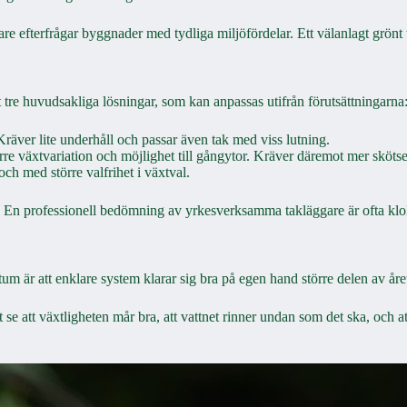
are efterfrågar byggnader med tydliga miljöfördelar. Ett välanlagt grönt t
 tre huvudsakliga lösningar, som kan anpassas utifrån förutsättningarna
räver lite underhåll och passar även tak med viss lutning.
re växtvariation och möjlighet till gångytor. Kräver däremot mer skötse
ch med större valfrihet i växtval.
. En professionell bedömning av yrkesverksamma takläggare är ofta klok a
m är att enklare system klarar sig bra på egen hand större delen av åre
se att växtligheten mår bra, att vattnet rinner undan som det ska, och att