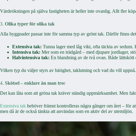
Värdeökningen på själva fastigheten är heller inte ovanlig. Allt fler köp
3.
Olika typer för olika tak
Alla byggnader passar inte för samma typ av grönt tak. Därför finns det
Extensiva tak:
Tunna lager med låg vikt, ofta täckta av sedum. K
Intensiva tak:
Mer som en trädgård – med djupare jordlager, stör
Halvintensiva tak:
En blandning av de två ovan. Både lättskött o
Vilken typ du väljer styrs av bärighet, taklutning och vad du vill uppnå
4.
Skötsel – enklare än man tro
r
Det kan låta som att gröna tak kräver ständig uppmärksamhet. Men faktu
Extensiva tak
behöver främst kontrolleras några gånger om året – för att 
men då är de också tänkta att användas som en aktiv del av utemiljön.