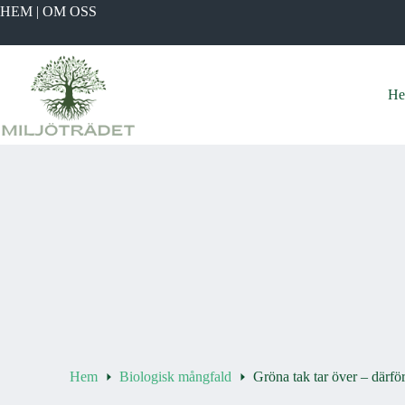
Hoppa
HEM
|
OM OSS
till
innehåll
H
Hem
Biologisk mångfald
Gröna tak tar över – därför 