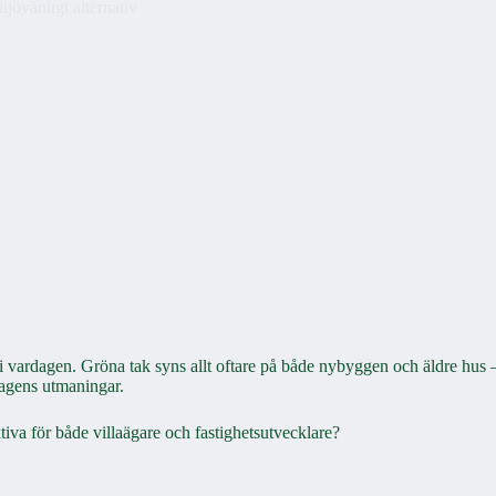
iljövänligt alternativ
 i vardagen. Gröna tak syns allt oftare på både nybyggen och äldre hus –
 dagens utmaningar.
ktiva för både villaägare och fastighetsutvecklare?