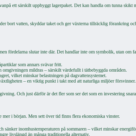
as ovanpå ett särskilt uppbyggt lagerpaket. Det kan handla om tunna skikt
leder bort vatten, skyddar taket och ger växterna tillräcklig förankring 
– men fördelarna slutar inte där. Det handlar inte om symbolik, utan om fa
artiklar som annars svävar fritt.
rån omgivningen mildras – särskilt värdefullt i tätbebyggda områden.
lagret, vilket minskar belastningen på dagvattensystemet.
xtligheten – en viktig punkt i takt med att naturliga miljöer försvinner.
ning. Och just därför är det fler som ser det som en investering snarare
ite mer i början. Men sett över tid finns flera ekonomiska vinster.
och sänker inomhustemperaturen på sommaren – vilket minskar energiför
ngre livslängd än många traditionella alternativ.