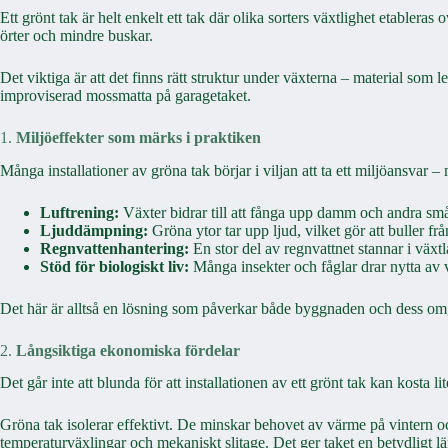
Ett grönt tak är helt enkelt ett tak där olika sorters växtlighet etabler
örter och mindre buskar.
Det viktiga är att det finns rätt struktur under växterna – material som 
improviserad mossmatta på garagetaket.
1.
Miljöeffekter som märks i praktiken
Många installationer av gröna tak börjar i viljan att ta ett miljöansvar 
Luftrening:
Växter bidrar till att fånga upp damm och andra småp
Ljuddämpning:
Gröna ytor tar upp ljud, vilket gör att buller f
Regnvattenhantering:
En stor del av regnvattnet stannar i växt
Stöd för biologiskt liv:
Många insekter och fåglar drar nytta av vä
Det här är alltså en lösning som påverkar både byggnaden och dess omgiv
2.
Långsiktiga ekonomiska fördelar
Det går inte att blunda för att installationen av ett grönt tak kan kosta l
Gröna tak isolerar effektivt. De minskar behovet av värme på vintern 
temperaturväxlingar och mekaniskt slitage. Det ger taket en betydligt lä