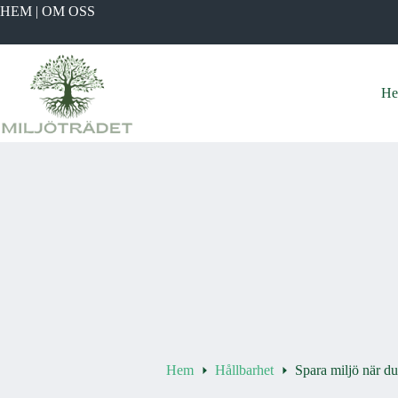
Hoppa
HEM
|
OM OSS
till
innehåll
H
Hem
Hållbarhet
Spara miljö när d