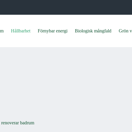
em
Hållbarhet
Förnybar energi
Biologisk mångfald
Grön v
u renoverar badrum