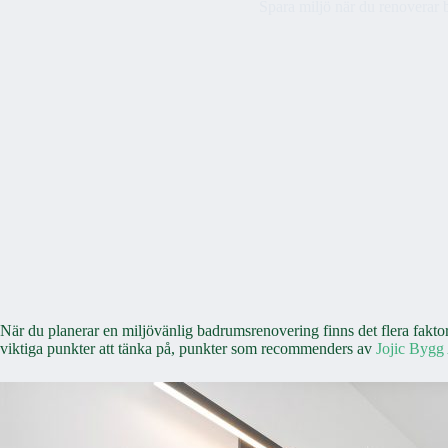
Spara miljö när du renoverar
När du planerar en miljövänlig badrumsrenovering finns det flera faktor
viktiga punkter att tänka på, punkter som recommenders av
Jojic Byg