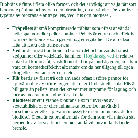
Biobränsle finns i flera olika former, och det är viktigt att välja rätt sort
beroende på dina behov och den utrustning du använder. De vanligaste
typerna av biobränsle är träpellets, ved, flis och biodiesel.
Träpellets
är små komprimerade träbitar som oftast används i
pelletspannor eller pelletskaminer. Pellets är en ren och effektiv
form av biobränsle som ger en hög energitäthet. De är också
lätta att lagra och transportera.
Ved
är det mest traditionella biobränslet och används främst i
vedpannor eller vedeldade kaminer.
Högklassig ved
är relativt
enkelt att komma åt, särskilt om du bor på landsbygden, och kan
vara ett kostnadseffektivt alternativ om du har tillgång till egen
skog eller leverantörer i närheten.
Flis
består av flisat trä och används oftast i större pannor för
uppvärmning av större byggnader eller i industriell skala. Flis är
billigare än pellets, men det kräver mer utrymme för lagring och
mer avancerad utrustning för att elda.
Biodiesel
är ett flytande biobränsle som tillverkas av
vegetabiliska oljor eller animaliska fetter. Det används i
dieselmotorer eller uppvärmningssystem som är anpassade för
biodiesel. Detta är ett bra alternativ för dem som vill minska sitt
beroende av fossila bränslen men ändå vill använda flytande
bränsle.