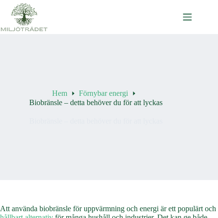
Hoppa
till
innehåll
Hem
Förnybar energi
Biobränsle – detta behöver du för att lyckas
Biobränsle – detta behöver du för att lyckas
Att använda biobränsle för uppvärmning och energi är ett populärt och
hållbart alternativ
för många hushåll och industrier. Det kan ge både