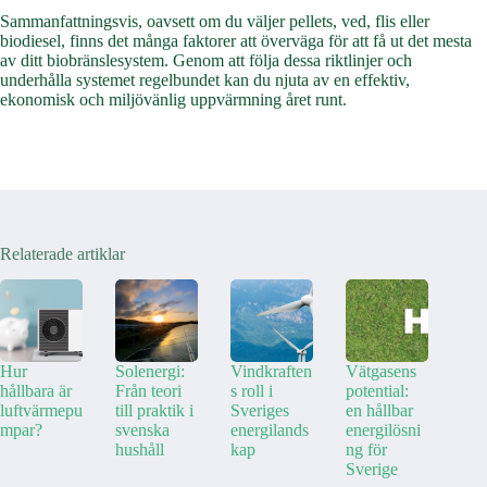
Sammanfattningsvis, oavsett om du väljer pellets, ved, flis eller
biodiesel, finns det många faktorer att överväga för att få ut det mesta
av ditt biobränslesystem. Genom att följa dessa riktlinjer och
underhålla systemet regelbundet kan du njuta av en effektiv,
ekonomisk och miljövänlig uppvärmning året runt.
Relaterade artiklar
Hur
Solenergi:
Vindkraften
Vätgasens
hållbara är
Från teori
s roll i
potential:
luftvärmepu
till praktik i
Sveriges
en hållbar
mpar?
svenska
energilands
energilösni
hushåll
kap
ng för
Sverige