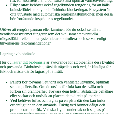
risk för skorstensbrand och säkerställa optimal värmeöverföring.
Flispannor
behöver också regelbunden rengöring för att hålla
bränsleflödet smidigt och förhindra blockeringar. Flissystem är
ofta utrustade med automatiska rengöringsfunktioner, men dessa
bör fortfarande inspekteras regelbundet.
Utöver att rengöra pannan eller kaminen bör du också se till att
ventilationssystemet fungerar som det ska, samt att eventuella
rökgasfläktar eller andra systemdelar kontrolleras och servas enligt
tillverkarens rekommendationer.
Lagring av biobränsle
Hur du
lagrar ditt biobränsle
är avgörande för att bibehålla dess kvalitet
och prestanda. Biobränslen, särskilt träpellets och ved, är känsliga för
fukt och måste därför lagras på rätt sätt.
Pellets
bör förvaras i ett torrt och ventilerat utrymme, optimalt
sett en pelletssilo. Om de utsätts för fukt kan de svälla och
förlora sin brännbarhet. Förvara dem helst i tätslutande behållare
eller säckar och undvik att placera dem direkt på marken.
Ved
behöver luftas och lagras på en plats där den kan torka
ordentligt innan den används. Fuktig ved brinner dåligt och
producerar mer rök. Ved ska lagras under tak och staplas på ett