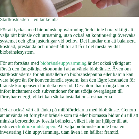
Startkostnaden – en tankefälla
För att lyckas med biobränsleuppvärmning är det inte bara viktigt att
välja rätt bränsle och utrustning, utan också att kontinuerligt övervaka
systemet och göra justeringar vid behov. Det handlar om att balansera
kostnad, prestanda och underhåll för att få ut det mesta av ditt
biobränslesystem.
För att fortsätta med
biobränsleuppvärmning
är det också viktigt att
förstå den långsiktiga ekonomin i att använda biobränsle. Även om
startkostnaderna för att installera en biobränslepanna eller kamin kan
vara högre än för konventionella system, kan den lägre kostnaden för
bränsle kompensera för detta över tid. Dessutom har många länder
infört incitament och subventioner för att stödja övergången till
förnybar energi, vilket kan sänka installationskostnaderna.
Det är också värt att tänka på miljöfördelarna med biobränsle. Genom
att använda ett förnybart bränsle som trä eller biomassa bidrar du till att
minska beroendet av fossila bränslen, vilket i sin tur hjälper till att
reducera
koldioxidutsläppen
. Att välja biobränsle är inte bara en
investering i din uppvärmning, utan även i en hållbar framtid.