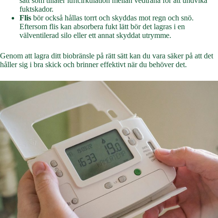
sätt som tillåter luftcirkulation mellan vedträna för att undvika
fuktskador.
Flis
bör också hållas torrt och skyddas mot regn och snö.
Eftersom flis kan absorbera fukt lätt bör det lagras i en
välventilerad silo eller ett annat skyddat utrymme.
Genom att lagra ditt biobränsle på rätt sätt kan du vara säker på att det
håller sig i bra skick och brinner effektivt när du behöver det.