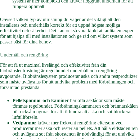
system är mer komplexa och kräver noggrant underhåll för att
fungera optimalt.
Oavsett vilken typ av utrustning du väljer är det viktigt att den
installeras och underhålls korrekt för att uppnå högsta möjliga
effektivitet och säkerhet. Det kan också vara klokt att anlita en expert
för att hjälpa till med installationen och ge råd om vilket system som
passar bäst för dina behov.
Underhåll och rengöring
För att få ut maximal livslängd och effektivitet från din
biobränsleutrustning är regelbundet underhåll och rengöring
avgörande. Biobränslesystem producerar aska och andra restprodukter
som måste avlägsnas för att undvika problem med förbränningen och
försämrad prestanda.
Pelletspannor och kaminer
har ofta asklådor som måste
tömmas regelbundet. Förbränningskammaren och brännarskålen
bör också rengöras för att förhindra att aska och sot blockerar
lufttillförseln.
Vedpannor
kräver mer frekvent rengöring eftersom ved
producerar mer aska och rester än pellets. Att hålla eldstaden ren
och avlägsna sot från skorstenen är nödvändigt för att undvika