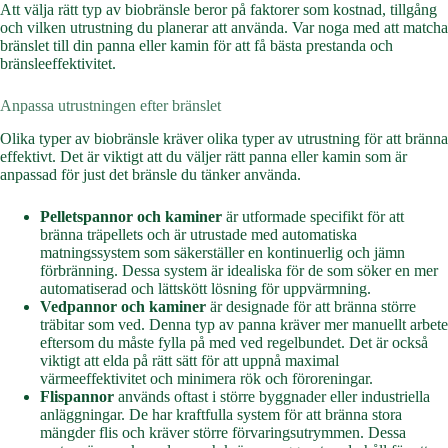
Att välja rätt typ av biobränsle beror på faktorer som kostnad, tillgång
och vilken utrustning du planerar att använda. Var noga med att matcha
bränslet till din panna eller kamin för att få bästa prestanda och
bränsleeffektivitet.
Anpassa utrustningen efter bränslet
Olika typer av biobränsle kräver olika typer av utrustning för att bränna
effektivt. Det är viktigt att du väljer rätt panna eller kamin som är
anpassad för just det bränsle du tänker använda.
Pelletspannor och kaminer
är utformade specifikt för att
bränna träpellets och är utrustade med automatiska
matningssystem som säkerställer en kontinuerlig och jämn
förbränning. Dessa system är idealiska för de som söker en mer
automatiserad och lättskött lösning för uppvärmning.
Vedpannor och kaminer
är designade för att bränna större
träbitar som ved. Denna typ av panna kräver mer manuellt arbete
eftersom du måste fylla på med ved regelbundet. Det är också
viktigt att elda på rätt sätt för att uppnå maximal
värmeeffektivitet och minimera rök och föroreningar.
Flispannor
används oftast i större byggnader eller industriella
anläggningar. De har kraftfulla system för att bränna stora
mängder flis och kräver större förvaringsutrymmen. Dessa